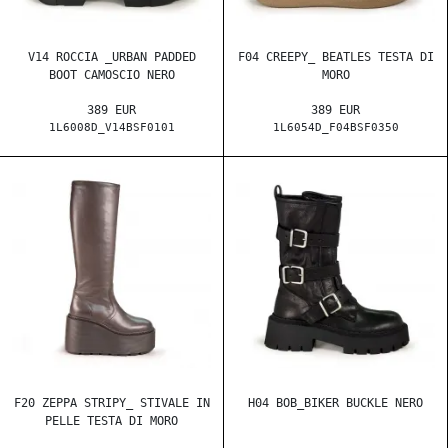
V14 ROCCIA _URBAN PADDED
F04 CREEPY_ BEATLES TESTA DI
BOOT CAMOSCIO NERO
MORO
389 EUR
389 EUR
1L6008D_V14BSF0101
1L6054D_F04BSF0350
F20 ZEPPA STRIPY_ STIVALE IN
H04 BOB_BIKER BUCKLE NERO
PELLE TESTA DI MORO