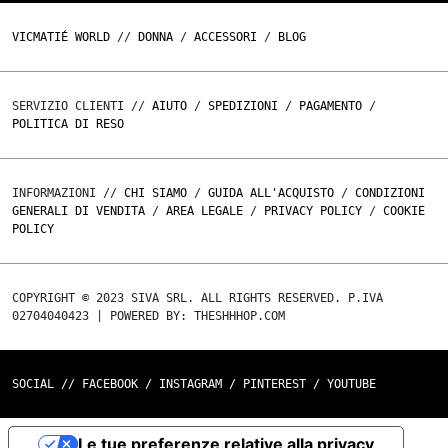
VICMATIÉ WORLD
//
DONNA
/
ACCESSORI
/
BLOG
SERVIZIO CLIENTI //
AIUTO
/
SPEDIZIONI
/
PAGAMENTO
/
POLITICA DI RESO
INFORMAZIONI //
CHI SIAMO
/
GUIDA ALL'ACQUISTO
/
CONDIZIONI
GENERALI DI VENDITA
/
AREA LEGALE
/
PRIVACY POLICY
/
COOKIE
POLICY
COPYRIGHT © 2023 SIVA SRL. ALL RIGHTS RESERVED. P.IVA
02704040423 | POWERED BY: THESHHHOP.COM
SOCIAL //
FACEBOOK
/
INSTAGRAM
/
PINTEREST
/
YOUTUBE
Le tue preferenze relative alla privacy