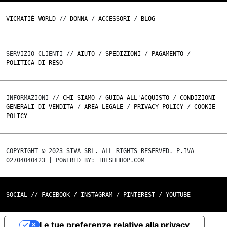
VICMATIÉ WORLD
//
DONNA
/
ACCESSORI
/
BLOG
SERVIZIO CLIENTI //
AIUTO
/
SPEDIZIONI
/
PAGAMENTO
/
POLITICA DI RESO
INFORMAZIONI //
CHI SIAMO
/
GUIDA ALL'ACQUISTO
/
CONDIZIONI
GENERALI DI VENDITA
/
AREA LEGALE
/
PRIVACY POLICY
/
COOKIE
POLICY
COPYRIGHT © 2023 SIVA SRL. ALL RIGHTS RESERVED. P.IVA
02704040423 | POWERED BY: THESHHHOP.COM
SOCIAL //
FACEBOOK
/
INSTAGRAM
/
PINTEREST
/
YOUTUBE
Le tue preferenze relative alla privacy