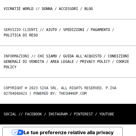
VICMATIÉ WORLD
//
DONNA
/
ACCESSORI
/
BLOG
SERVIZIO CLIENTI //
AIUTO
/
SPEDIZIONI
/
PAGAMENTO
/
POLITICA DI RESO
INFORMAZIONI //
CHI SIAMO
/
GUIDA ALL'ACQUISTO
/
CONDIZIONI
GENERALI DI VENDITA
/
AREA LEGALE
/
PRIVACY POLICY
/
COOKIE
POLICY
COPYRIGHT © 2023 SIVA SRL. ALL RIGHTS RESERVED. P.IVA
02704040423 | POWERED BY: THESHHHOP.COM
SOCIAL //
FACEBOOK
/
INSTAGRAM
/
PINTEREST
/
YOUTUBE
Le tue preferenze relative alla privacy