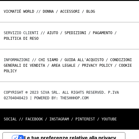
VICMATIÉ WORLD
//
DONNA
/
ACCESSORI
/
BLOG
SERVIZIO CLIENTI //
AIUTO
/
SPEDIZIONI
/
PAGAMENTO
/
POLITICA DI RESO
INFORMAZIONI //
CHI SIAMO
/
GUIDA ALL'ACQUISTO
/
CONDIZIONI
GENERALI DI VENDITA
/
AREA LEGALE
/
PRIVACY POLICY
/
COOKIE
POLICY
COPYRIGHT © 2023 SIVA SRL. ALL RIGHTS RESERVED. P.IVA
02704040423 | POWERED BY: THESHHHOP.COM
SOCIAL //
FACEBOOK
/
INSTAGRAM
/
PINTEREST
/
YOUTUBE
Le tue preferenze relative alla privacy