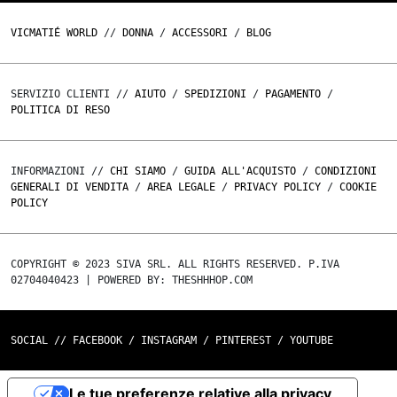
VICMATIÉ WORLD
//
DONNA
/
ACCESSORI
/
BLOG
SERVIZIO CLIENTI //
AIUTO
/
SPEDIZIONI
/
PAGAMENTO
/
POLITICA DI RESO
INFORMAZIONI //
CHI SIAMO
/
GUIDA ALL'ACQUISTO
/
CONDIZIONI
GENERALI DI VENDITA
/
AREA LEGALE
/
PRIVACY POLICY
/
COOKIE
POLICY
COPYRIGHT © 2023 SIVA SRL. ALL RIGHTS RESERVED. P.IVA
02704040423 | POWERED BY: THESHHHOP.COM
SOCIAL //
FACEBOOK
/
INSTAGRAM
/
PINTEREST
/
YOUTUBE
Le tue preferenze relative alla privacy