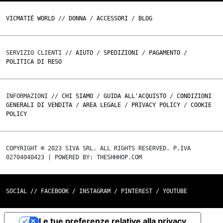
VICMATIÉ WORLD
//
DONNA
/
ACCESSORI
/
BLOG
SERVIZIO CLIENTI //
AIUTO
/
SPEDIZIONI
/
PAGAMENTO
/
POLITICA DI RESO
INFORMAZIONI //
CHI SIAMO
/
GUIDA ALL'ACQUISTO
/
CONDIZIONI
GENERALI DI VENDITA
/
AREA LEGALE
/
PRIVACY POLICY
/
COOKIE
POLICY
COPYRIGHT © 2023 SIVA SRL. ALL RIGHTS RESERVED. P.IVA
02704040423 | POWERED BY: THESHHHOP.COM
SOCIAL //
FACEBOOK
/
INSTAGRAM
/
PINTEREST
/
YOUTUBE
Le tue preferenze relative alla privacy