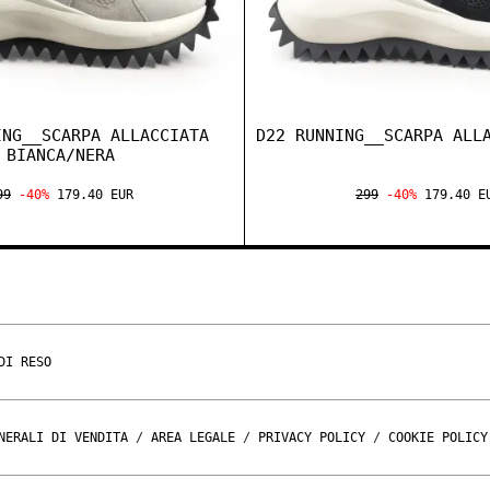
ING__SCARPA ALLACCIATA
D22 RUNNING__SCARPA ALL
BIANCA/NERA
99
-40%
179.40 EUR
299
-40%
179.40 E
DI RESO
NERALI DI VENDITA
/
AREA LEGALE
/
PRIVACY POLICY
/
COOKIE POLICY