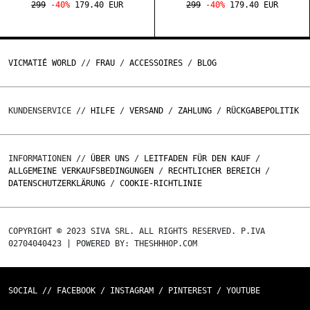
299
-40%
179.40 EUR
299
-40%
179.40 EUR
VICMATIÉ WORLD
//
FRAU
/
ACCESSOIRES
/
BLOG
KUNDENSERVICE //
HILFE
/
VERSAND
/
ZAHLUNG
/
RÜCKGABEPOLITIK
INFORMATIONEN //
ÜBER UNS
/
LEITFADEN FÜR DEN KAUF
/
ALLGEMEINE VERKAUFSBEDINGUNGEN
/
RECHTLICHER BEREICH
/
DATENSCHUTZERKLÄRUNG
/
COOKIE-RICHTLINIE
COPYRIGHT © 2023 SIVA SRL. ALL RIGHTS RESERVED. P.IVA
02704040423 | POWERED BY: THESHHHOP.COM
SOCIAL //
FACEBOOK
/
INSTAGRAM
/
PINTEREST
/
YOUTUBE