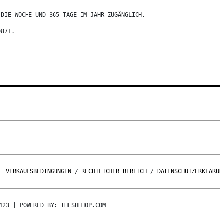
 DIE WOCHE UND 365 TAGE IM JAHR ZUGÄNGLICH.
9871.
E VERKAUFSBEDINGUNGEN
/
RECHTLICHER BEREICH
/
DATENSCHUTZERKLÄRU
423 | POWERED BY: THESHHHOP.COM