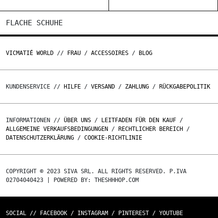
FLACHE SCHUHE
VICMATIÉ WORLD
//
FRAU
/
ACCESSOIRES
/
BLOG
KUNDENSERVICE //
HILFE
/
VERSAND
/
ZAHLUNG
/
RÜCKGABEPOLITIK
INFORMATIONEN //
ÜBER UNS
/
LEITFADEN FÜR DEN KAUF
/
ALLGEMEINE VERKAUFSBEDINGUNGEN
/
RECHTLICHER BEREICH
/
DATENSCHUTZERKLÄRUNG
/
COOKIE-RICHTLINIE
COPYRIGHT © 2023 SIVA SRL. ALL RIGHTS RESERVED. P.IVA
02704040423 | POWERED BY: THESHHHOP.COM
SOCIAL //
FACEBOOK
/
INSTAGRAM
/
PINTEREST
/
YOUTUBE