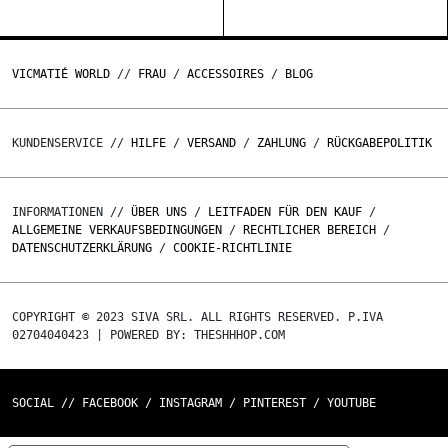
VICMATIÉ WORLD
//
FRAU
/
ACCESSOIRES
/
BLOG
KUNDENSERVICE //
HILFE
/
VERSAND
/
ZAHLUNG
/
RÜCKGABEPOLITIK
INFORMATIONEN //
ÜBER UNS
/
LEITFADEN FÜR DEN KAUF
/
ALLGEMEINE VERKAUFSBEDINGUNGEN
/
RECHTLICHER BEREICH
/
DATENSCHUTZERKLÄRUNG
/
COOKIE-RICHTLINIE
COPYRIGHT © 2023 SIVA SRL. ALL RIGHTS RESERVED. P.IVA
02704040423 | POWERED BY: THESHHHOP.COM
SOCIAL //
FACEBOOK
/
INSTAGRAM
/
PINTEREST
/
YOUTUBE