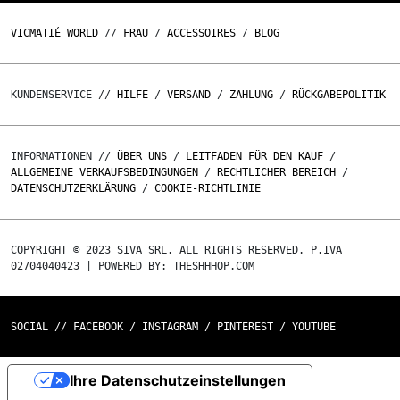
VICMATIÉ WORLD
//
FRAU
/
ACCESSOIRES
/
BLOG
KUNDENSERVICE //
HILFE
/
VERSAND
/
ZAHLUNG
/
RÜCKGABEPOLITIK
INFORMATIONEN //
ÜBER UNS
/
LEITFADEN FÜR DEN KAUF
/
ALLGEMEINE VERKAUFSBEDINGUNGEN
/
RECHTLICHER BEREICH
/
DATENSCHUTZERKLÄRUNG
/
COOKIE-RICHTLINIE
COPYRIGHT © 2023 SIVA SRL. ALL RIGHTS RESERVED. P.IVA
02704040423 | POWERED BY: THESHHHOP.COM
SOCIAL //
FACEBOOK
/
INSTAGRAM
/
PINTEREST
/
YOUTUBE
Ihre Datenschutzeinstellungen