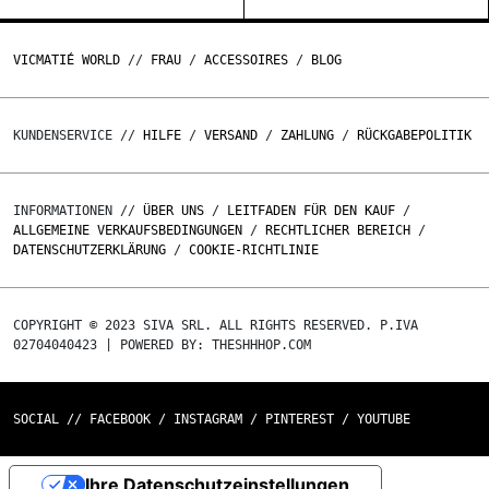
VICMATIÉ WORLD
//
FRAU
/
ACCESSOIRES
/
BLOG
KUNDENSERVICE //
HILFE
/
VERSAND
/
ZAHLUNG
/
RÜCKGABEPOLITIK
INFORMATIONEN //
ÜBER UNS
/
LEITFADEN FÜR DEN KAUF
/
ALLGEMEINE VERKAUFSBEDINGUNGEN
/
RECHTLICHER BEREICH
/
DATENSCHUTZERKLÄRUNG
/
COOKIE-RICHTLINIE
COPYRIGHT © 2023 SIVA SRL. ALL RIGHTS RESERVED. P.IVA
02704040423 | POWERED BY: THESHHHOP.COM
SOCIAL //
FACEBOOK
/
INSTAGRAM
/
PINTEREST
/
YOUTUBE
Ihre Datenschutzeinstellungen